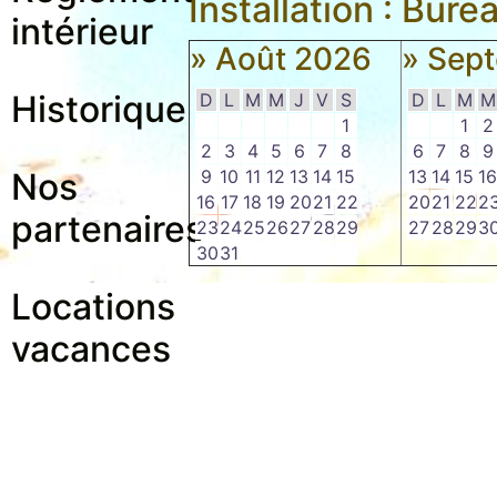
Installation : Bure
intérieur
» Août 2026
» Sep
Historique
D
L
M
M
J
V
S
D
L
M
M
1
1
2
2
3
4
5
6
7
8
6
7
8
9
Nos
9
10
11
12
13
14
15
13
14
15
1
16
17
18
19
20
21
22
20
21
22
2
partenaires
23
24
25
26
27
28
29
27
28
29
3
30
31
Locations
vacances